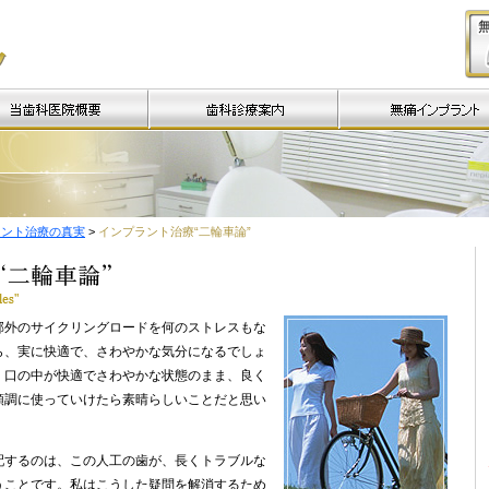
インプラント治療の真
インプラント治療の真実
症例集
症例集
インプラント治療の“要”
Q&A
最も基本的なインプラン
インプラント治療の“二輪
歯科医の選び方
の症例
ラント治療の真実
>
インプラント治療“二輪車論”
インプラント治療の「や
インプラントをはじめ全
と、やれないこと」
した症例（58歳女性）
目は見ること、耳は聞く
下の歯がなくなってイン
歯は食べることが仕事
トを施した症例
霧のかかった歯科医療－
郊外のサイクリングロードを何のストレスもな
高齢者にインプラントを
らいいね！
例
ら、実に快適で、さわやかな気分になるでしょ
インプラントの耐久性を
、口の中が快適でさわやかな状態のまま、良く
ース
順調に使っていけたら素晴らしいことだと思い
他院で失敗したインプラ
やり直した例
配するのは、この人工の歯が、長くトラブルな
うことです。私はこうした疑問を解消するため