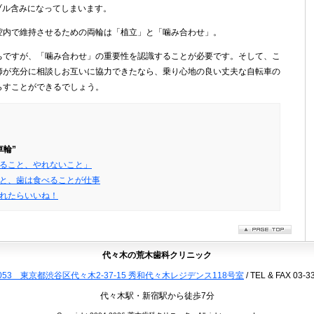
ブル含みになってしまいます。
腔内で維持させるための両輪は「植立」と「噛み合わせ」。
ちですが、「噛み合わせ」の重要性を認識することが必要です。そして、こ
師が充分に相談しお互いに協力できたなら、乗り心地の良い丈夫な自転車の
らすことができるでしょう。
車輪”
ること、やれないこと」
と、歯は食べることが仕事
れたらいいね！
PAGETOP
代々木の荒木歯科クリニック
0053 東京都渋谷区代々木2-37-15 秀和代々木レジデンス118号室
/ TEL & FAX
03-3
代々木駅・新宿駅から徒歩7分