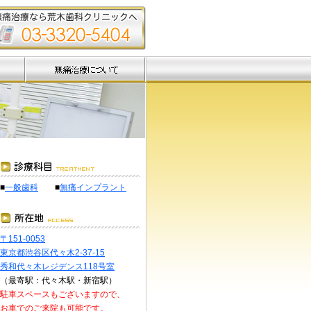
実
ト治療
車輪”
れるこ
体を直
こと、
プラン
■
一般歯科
■
無痛インプラント
晴れた
施した
示すケ
〒151-0053
東京都渋谷区代々木2-37-15
ントを
秀和代々木レジデンス118号室
（最寄駅：代々木駅・新宿駅）
駐車スペースもございますので、
お車でのご来院も可能です。