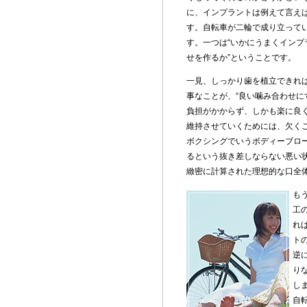
に、インプラントは例えて言え
す。自転車が二輪で成り立って
す。一つは“いかにうまくインプ
せを作るか”ということです。
一見、しっかり歯を植立できれ
事なことが、“良い噛み合わせに
負担がかからず、しかも楽に良
維持させていくためには、欠く
ボクシングでいうボディーブロ
るという抜き差しならない悪い
緻密に計算された理想的な口全
も
工
れ
ト
逆
り
し
自